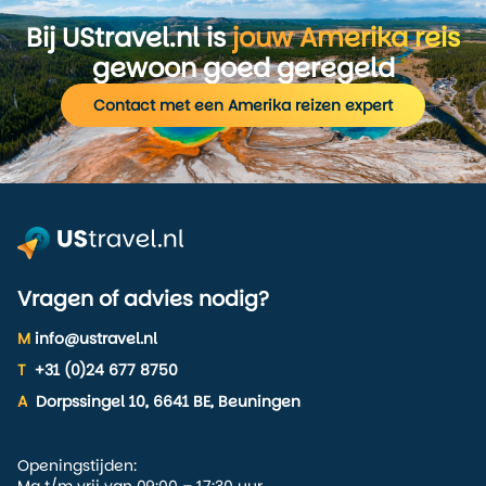
Bij UStravel.nl is
jouw Amerika reis
gewoon goed geregeld
Contact met een Amerika reizen expert
Vragen of advies nodig?
M
info@ustravel.nl
T
+31 (0)24 677 8750
A
Dorpssingel 10, 6641 BE, Beuningen
Openingstijden: