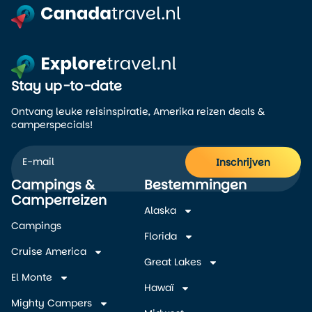
Stay up-to-date
Ontvang leuke reisinspiratie, Amerika reizen deals &
camperspecials!
Inschrijven
Campings &
Bestemmingen
Alternative:
Camperreizen
Alaska
Campings
Florida
Cruise America
Great Lakes
El Monte
Hawaï
Mighty Campers