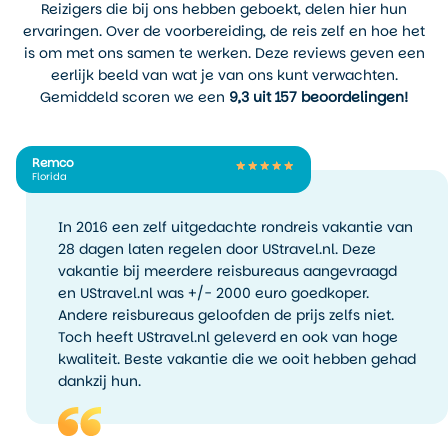
Reizigers die bij ons hebben geboekt, delen hier hun
voor het droge seizoen van
ervaringen. Over de voorbereiding, de reis zelf en hoe het
de winter tot het vroege
is om met ons samen te werken. Deze reviews geven een
voorjaar.
eerlijk beeld van wat je van ons kunt verwachten.
Gemiddeld scoren we een
9,3 uit 157 beoordelingen!
Remco
Florida
In 2016 een zelf uitgedachte rondreis vakantie van
28 dagen laten regelen door UStravel.nl. Deze
vakantie bij meerdere reisbureaus aangevraagd
en UStravel.nl was +/- 2000 euro goedkoper.
Andere reisbureaus geloofden de prijs zelfs niet.
Toch heeft UStravel.nl geleverd en ook van hoge
kwaliteit. Beste vakantie die we ooit hebben gehad
dankzij hun.