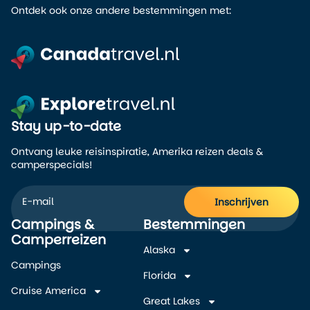
Ontdek ook onze andere bestemmingen met:
Stay up-to-date
Ontvang leuke reisinspiratie, Amerika reizen deals &
camperspecials!
Inschrijven
Campings &
Bestemmingen
Alternative:
Camperreizen
Alaska
Campings
Florida
Cruise America
Great Lakes