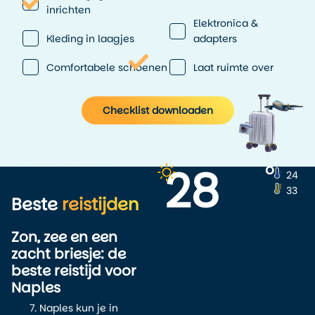
inrichten
Elektronica &
Kleding in laagjes
adapters
Comfortabele schoenen
Laat ruimte over
Checklist downloaden
28
o
24
33
Beste
reistijden
Zon, zee en een
zacht briesje: de
beste reistijd voor
Naples
Naples kun je in