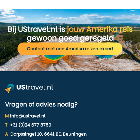
Bij UStravel.nl is
jouw Amerika reis
gewoon goed geregeld
Contact met een Amerika reizen expert
Vragen of advies nodig?
M
info@ustravel.nl
T
+31 (0)24 677 8750
A
Dorpssingel 10, 6641 BE, Beuningen