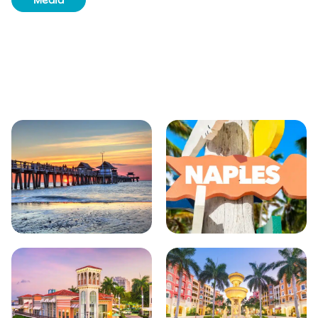
Media
Routeboek
Achtergrondinformatie
Unieke plekjes
Natuur & wildlife
Bezienswaardigheden
Plaatsen in de buurt van Naples