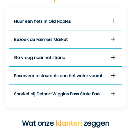
behoorlijk warm worden – tot
wel 33°C – en valt er
regelmatig een stevige, korte
bui. Dat maakt deze periode
Huur een fiets in Old Naples
minder geschikt voor wie
veel buitenactiviteiten wil
Bezoek de Farmers Market
plannen, maar het voordeel
is wel dat het dan rustiger is
én accommodaties vaak
Ga vroeg naar het strand
voordeliger zijn.
Voor wie houdt van natuur en
Reserveer restaurants aan het water vooraf
wildlife is maart een
topmaand: dan zie je in de
Everglades veel vogels,
Snorkel bij Delnor-Wiggins Pass State Park
alligators zijn actief én het
weer is nog mild. Kortom, wil
je relaxed op het strand
liggen, de natuur in trekken
én slenteren door het
Wat onze
klanten
zeggen
gezellige centrum? Kies dan