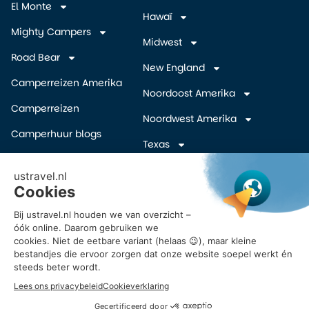
El Monte
Hawaï
Mighty Campers
Midwest
Road Bear
New England
Camperreizen Amerika
Noordoost Amerika
Camperreizen
Noordwest Amerika
Camperhuur blogs
Texas
Camper wegbrengspecials
Zuidelijke Staten
(overige)
Inschrijven Amerika
camper deals
Zuidwest Amerika
Vroegboekkorting camper
USA
Reisvoorstel Camperreis
Amerika