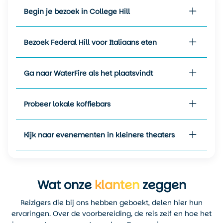
De
herfst
(september en
Begin je bezoek in College Hill
oktober) is een geliefde tijd
door de combinatie van
helder weer, lagere
Bezoek Federal Hill voor Italiaans eten
temperaturen van
10 tot 22
graden
en herfstkleuren in de
parken en langs de rivier.
Ga naar WaterFire als het plaatsvindt
De
winter
(november tot
maart) is rustiger en kouder,
Probeer lokale koffiebars
met temperaturen van net
onder nul tot rond de
8
graden
. Er kan sneeuw vallen,
Kijk naar evenementen in kleinere theaters
wat de stad een andere sfeer
geeft, vooral rond de
feestdagen.
Wat onze
klanten
zeggen
Reizigers die bij ons hebben geboekt, delen hier hun
ervaringen. Over de voorbereiding, de reis zelf en hoe het