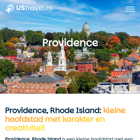
Providence
Providence
ustravel.nl
Providence, Rhode Island:
kleine
hoofdstad met karakter en
creativiteit
Providence, Rhode Island
is een kleine hoofdstad met een