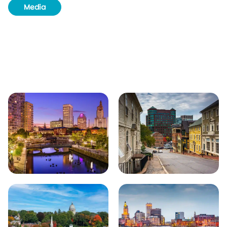
Media
Routeboek
Achtergrondinformatie
Unieke plekjes
Natuur & wildlife
Bezienswaardigheden
Plaatsen in de buurt van Providence