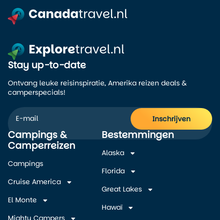
Stay up-to-date
Ontvang leuke reisinspiratie, Amerika reizen deals &
camperspecials!
Inschrijven
Campings &
Bestemmingen
Alternative:
Camperreizen
Alaska
Campings
Florida
Cruise America
Great Lakes
El Monte
Hawaï
Mighty Campers