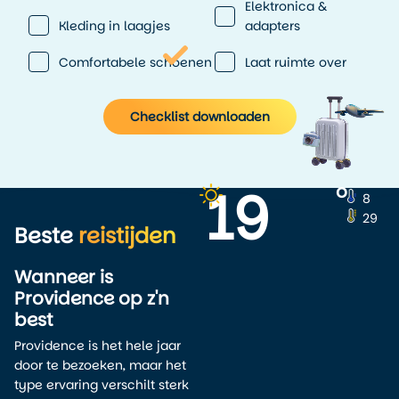
Elektronica &
Kleding in laagjes
adapters
Comfortabele schoenen
Laat ruimte over
Checklist downloaden
19
o
8
29
Beste
reistijden
Wanneer is
Providence op z'n
best
Providence is het hele jaar
door te bezoeken, maar het
type ervaring verschilt sterk