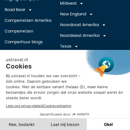
Midwest
Road Bear
New England
Camperreizen Amerika
Noordoost Amerika
Camperreizen
Noordwest Amerika
Camperhuur blogs
Texas
Camper wegbrengspecials
Zuidelijke Staten
(overige)
Inschrijven Amerika
camper deals
Zuidwest Amerika
Vroegboekkorting camper
USA
Reisvoorstel Camperreis
Amerika
© 2026 UStravel.nl – Alle rechten voorbehouden.
Powered by Ros Web