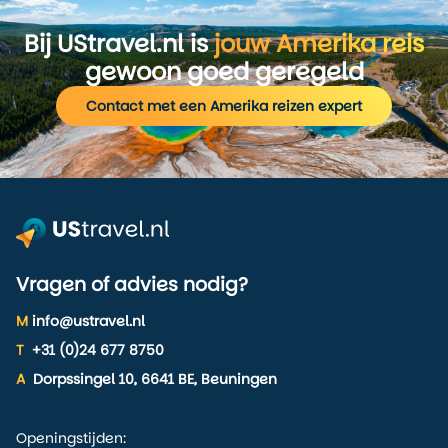
Bij UStravel.nl is
jouw Amerika reis
gewoon goed geregeld
Contact met een Amerika reizen expert
Vragen of advies nodig?
M
info@ustravel.nl
T
+31 (0)24 677 8750
A
Dorpssingel 10, 6641 BE, Beuningen
Openingstijden: