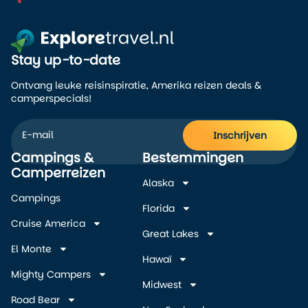
Stay up-to-date
Ontvang leuke reisinspiratie, Amerika reizen deals &
camperspecials!
Inschrijven
Campings &
Bestemmingen
Alternative:
Camperreizen
Alaska
Campings
Florida
Cruise America
Great Lakes
El Monte
Hawaï
Mighty Campers
Midwest
Road Bear