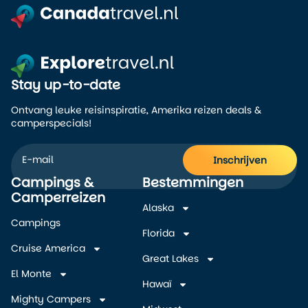
Stay up-to-date
Ontvang leuke reisinspiratie, Amerika reizen deals &
camperspecials!
Inschrijven
Campings &
Bestemmingen
Alternative:
Camperreizen
Alaska
Campings
Florida
Cruise America
Great Lakes
El Monte
Hawaï
Mighty Campers