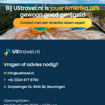
Bij UStravel.nl is
jouw Amerika reis
gewoon goed geregeld
Contact met een Amerika reizen expert
Vragen of advies nodig?
M
info@ustravel.nl
T
+31 (0)24 677 8750
A
Dorpssingel 10, 6641 BE, Beuningen
Openingstijden: