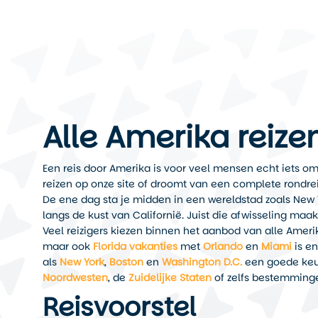
Alle Amerika reize
Een reis door Amerika is voor veel mensen echt iets om n
reizen op onze site of droomt van een complete rondre
De ene dag sta je midden in een wereldstad zoals New 
langs de kust van Californië. Juist die afwisseling maak
Veel reizigers kiezen binnen het aanbod van alle Amer
maar ook
Florida vakanties
met
Orlando
en
Miami
is en
als
New York
,
Boston
en
Washington D.C.
een goede keuz
Noordwesten
, de
Zuidelijke Staten
of zelfs bestemming
Reisvoorstel