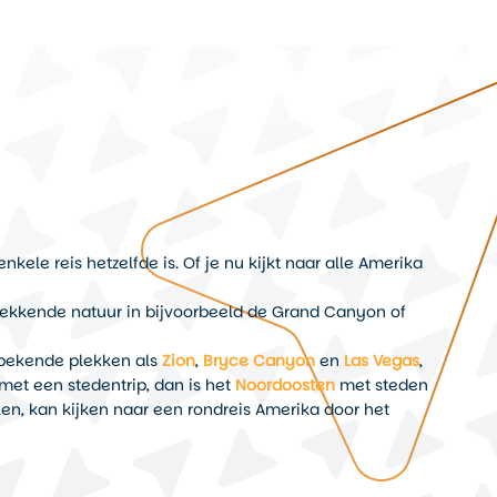
kele reis hetzelfde is. Of je nu kijkt naar alle Amerika
kwekkende natuur in bijvoorbeeld de Grand Canyon of
t bekende plekken als
Zion
,
Bryce Canyon
en
Las Vegas
,
met een stedentrip, dan is het
Noordoosten
met steden
en, kan kijken naar een rondreis Amerika door het