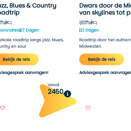
zz, Blues & Country
Dwars door de Mi
oadtrip
van skylines tot p
torondreis
17 Dagen
21 Dagen
ikale roadtrip langs jazz, blues,
Roadtrip door het authen
untry en soul
Midwesten
Bekijk de reis
Bekijk de reis
viesgesprek aanvragen!
Adviesgesprek aanvrage
Vanaf
2450,-