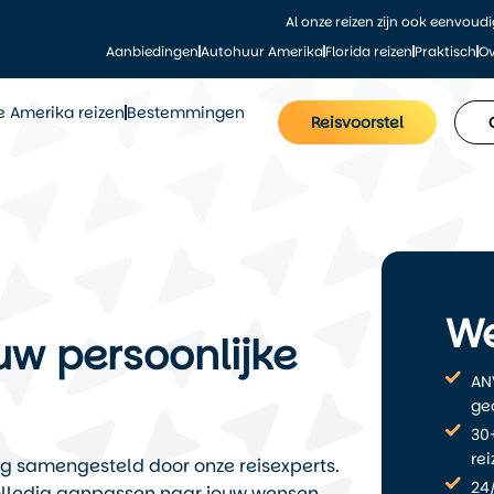
Al onze reizen zijn ook eenvoud
Aanbiedingen
Autohuur Amerika
Florida reizen
Praktisch
Ov
le Amerika reizen
Bestemmingen
Reisvoorstel
We
uw persoonlijke
AN
ge
30+
re
ig samengesteld door onze reisexperts.
24/
f volledig aanpassen naar jouw wensen.