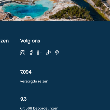
izen
Volg ons
7.094
verzorgde reizen
9,3
uit 568 beoordelingen