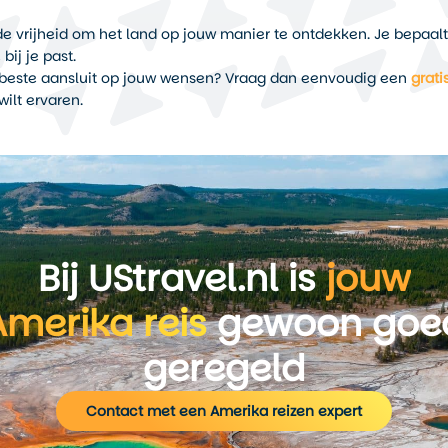
 de vrijheid om het land op jouw manier te ontdekken. Je bepaal
bij je past.
et beste aansluit op jouw wensen? Vraag dan eenvoudig een
grati
wilt ervaren.
Bij UStravel.nl is
jouw
Amerika reis
gewoon goe
geregeld
Contact met een Amerika reizen expert