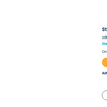
S
St
On
Ad