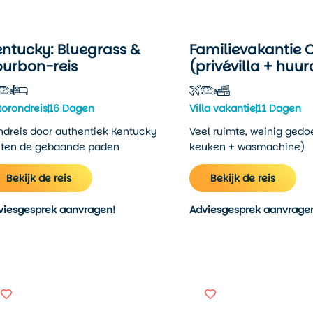
entucky: Bluegrass &
Familievakantie 
ourbon-reis
(privévilla + huu
torondreis
16 Dagen
Villa vakantie
11 Dagen
ndreis door authentiek Kentucky
Veel ruimte, weinig gedoe
iten de gebaande paden
keuken + wasmachine)
Bekijk de reis
Bekijk de reis
viesgesprek aanvragen!
Adviesgesprek aanvrage