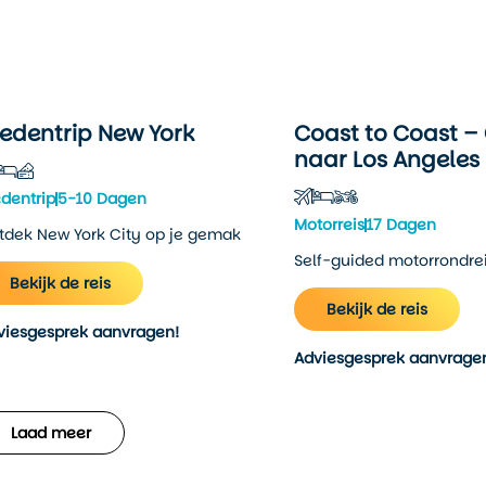
tedentrip New York
Coast to Coast –
naar Los Angeles
edentrip
5-10 Dagen
Motorreis
17 Dagen
tdek New York City op je gemak
Self-guided motorrondre
Bekijk de reis
Bekijk de reis
viesgesprek aanvragen!
Adviesgesprek aanvrage
Laad meer