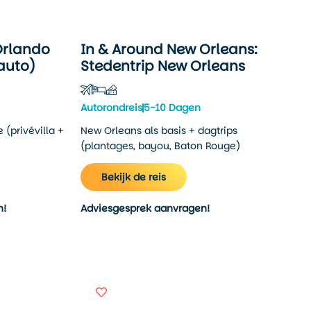
Orlando
In & Around New Orleans:
rauto)
Stedentrip New Orleans
Autorondreis
5-10 Dagen
 (privévilla +
New Orleans als basis + dagtrips
(plantages, bayou, Baton Rouge)
Bekijk de reis
n!
Adviesgesprek aanvragen!