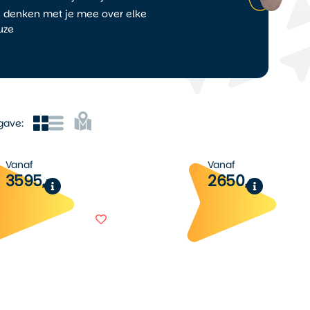
j denken met je mee over elke
uze
gave:
Vanaf
Vanaf
3595,-
2650,-