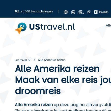
9,3
uit 568 beoordelingen
|
Al
Alle Amerika reizen
ustravel.nl
Alle Amerika reizen
Maak van elke reis jo
droomreis
Alle Amerika reizen
op deze pagina zijn zorgvuld
Zie ze als inspiratie: je kunt ze direct boeken ó