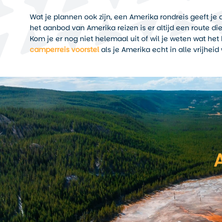
Wat je plannen ook zijn, een Amerika rondreis geeft je
het aanbod van Amerika reizen is er altijd een route die 
Kom je er nog niet helemaal uit of wil je weten wat h
camperreis voorstel
als je Amerika echt in alle vrijheid 