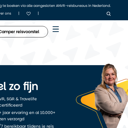
ig te boeken via alle aangesloten ANVR-reisbureaus in Nederland.
|
|
er ons
Camper reisvoorstel
l zo fijn
VR, SGR & Travelife
certificeerd
 jaar ervaring en al 10.000+
izen verzorgd
7 bereikbaar tijdens je reis