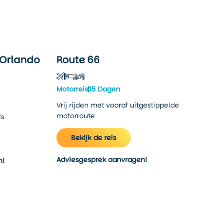
 Orlando
Route 66
Motorreis
15 Dagen
Vrij rijden met vooraf uitgestippelde
motorroute
is
Bekijk de reis
Adviesgesprek aanvragen!
n!