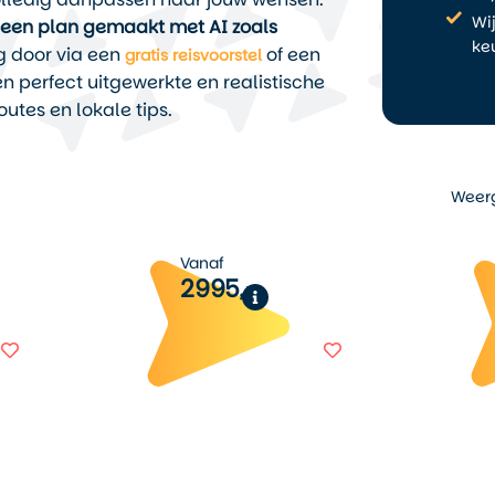
Wi
f een plan gemaakt met AI zoals
ke
g door via een
of een
gratis reisvoorstel
en perfect uitgewerkte en realistische
outes en lokale tips.
Weer
Vanaf
2995,-