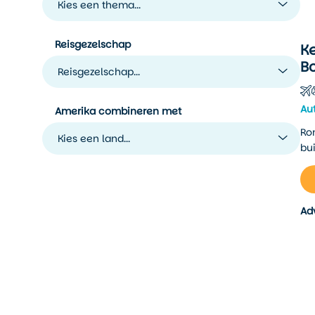
Kies een thema...
Reisgezelschap
K
B
Reisgezelschap...
Au
Amerika combineren met
Ro
Kies een land...
bu
Ad