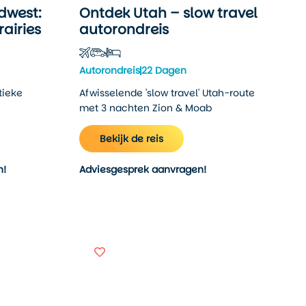
dwest:
Ontdek Utah – slow travel
rairies
autorondreis
Autorondreis
22 Dagen
tieke
Afwisselende 'slow travel' Utah-route
met 3 nachten Zion & Moab
Bekijk de reis
n!
Adviesgesprek aanvragen!