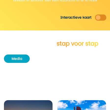
parken in Arizona. Met een huurauto rij je zo naar
deze wonderlijke wereld vol bijzondere
wandelroutes en unieke rotsformaties.
Interactieve kaart
Verken Arizona
stap voor stap
Media
Routeboek
Achtergrondinformatie
Unieke plekjes
Natuur & wildlife
Steden
Aangrenzende staten