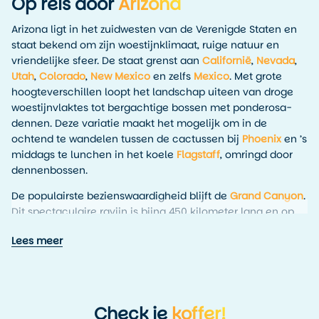
Op reis door
Arizona
Arizona ligt in het zuidwesten van de Verenigde Staten en
staat bekend om zijn woestijnklimaat, ruige natuur en
vriendelijke sfeer. De staat grenst aan
Californië
,
Nevada
,
Utah
,
Colorado
,
New Mexico
en zelfs
Mexico
. Met grote
hoogteverschillen loopt het landschap uiteen van droge
woestijnvlaktes tot bergachtige bossen met ponderosa-
dennen. Deze variatie maakt het mogelijk om in de
ochtend te wandelen tussen de cactussen bij
Phoenix
en ’s
middags te lunchen in het koele
Flagstaff
, omringd door
dennenbossen.
De populairste bezienswaardigheid blijft de
Grand Canyon
.
Dit spectaculaire ravijn is bijna 450 kilometer lang en op
sommige plekken meer dan 1.500 meter diep. Naast dit
Lees meer
wereldberoemde natuurgebied vind je ook
Monument
Valley
met zijn vrijstaande rode rotsformaties en de
Petrified Forest National Park
vol versteende bomen en
kleurrijke badlands.
Check je
koffer!
Arizona biedt daarnaast een interessante mix van culturen.