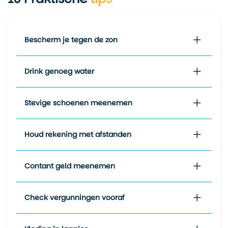
White Mountains aangenaam
koel blijft met temperaturen
rond 25 graden.
Bescherm je tegen de zon
De wintermaanden zijn
perfect voor een bezoek aan
Drink genoeg water
de zuidelijke regio’s, met
milde dagen en frisse
nachten.
Stevige schoenen meenemen
Houd rekening met afstanden
Contant geld meenemen
Check vergunningen vooraf