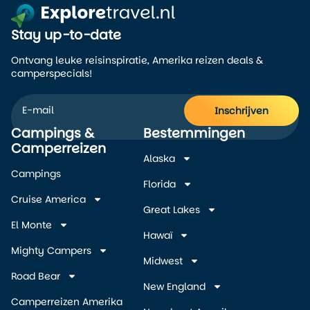
Stay up-to-date
Ontvang leuke reisinspiratie, Amerika reizen deals &
camperspecials!
Inschrijven
Campings &
Bestemmingen
Alternative:
Camperreizen
Alaska
Campings
Florida
Cruise America
Great Lakes
El Monte
Hawaï
Mighty Campers
Midwest
Road Bear
New England
Camperreizen Amerika