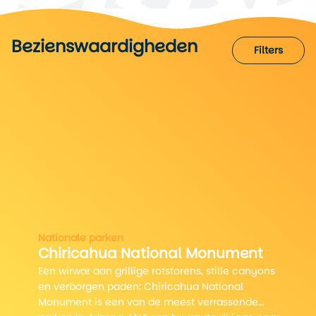
Bezienswaardigheden
Wat te doen!
Filters
Filters
3
2
2
2
Nationale parken
Chiricahua National Monument
Een wirwar aan grillige rotstorens, stille canyons
3
en verborgen paden: Chiricahua National
Monument is een van de meest verrassende