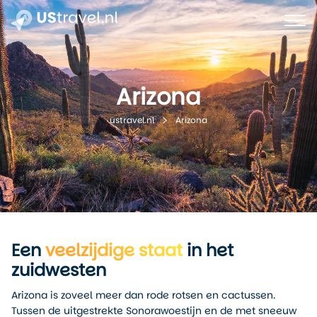
Arizona
Arizona
ustravel.nl
Een
veelzijdige staat
in het
zuidwesten
Arizona is zoveel meer dan rode rotsen en cactussen.
Tussen de uitgestrekte Sonorawoestijn en de met sneeuw